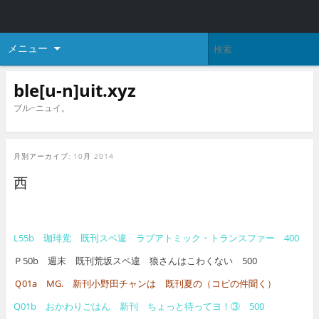
メニュー
ble[u-n]uit.xyz
ブル−ニュイ。
月別アーカイブ:
10月 2014
西
L55b 珈琲党 既刊スペ違 ラブアトミック・トランスファー 400
Ｐ50b 週末 既刊荒坂スペ違 狼さんはこわくない 500
Ｑ01a MG. 新刊小野田チャンは 既刊夏の（コピの件聞く）
Q01b おかわりごはん 新刊 ちょっと待ってヨ！③ 500