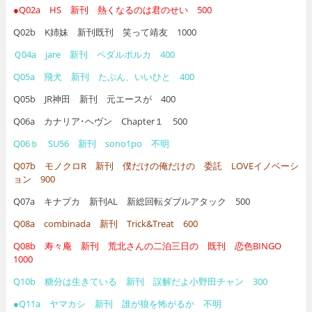
●Q02a HS 新刊 熱くなるのは君のせい 500
Q02b K姉妹 新刊既刊 笑って靖友 1000
Ｑ04a jare 新刊 ペダルポルカ 400
Q05a 飛犬 新刊 たぶん、いいひと 400
Q05b JR神田 新刊 元エースが 400
Q06a カナリア･ヘヴン Chapter１ 500
Q06ｂ SU56 新刊 sono1po 不明
Q07b モノクロR 新刊 僕だけの俺だけの 委託 LOVEイノベーシ
ョン 900
Q07a キナプカ 新刊AL 新総回転ダブルアタック 500
Q08a combinada 新刊 Trick&Treat 600
Q08b 寿々庵 新刊 荒北さんの二泊三日の 既刊 恋色BINGO
1000
Q10b 糖分は生きている 新刊 誤解だよ小野田チャン 300
●Q11a ヤマカシ 新刊 誰が狼を怖がるか 不明