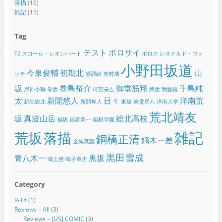
落描
(16)
雑記
(15)
Tag
テスト
ボロサイ
T2
スコール・レオンハート
ボロス
レオナルド・ウォ
小野田坂道
今泉俊輔
初期北
山
ッチ
協調組
奥村燐
坂
巻島裕介
御堂筋翔
手島純
岸神小鞠
巻坂
待宮栄吉
悠坂
我愛羅
太
新開悠人
日々
洋南荒
新生総北
新開隼人
東坂
東堂尽八
洋南大学
荒北靖友
坂
真波山岳
総北高校
福坂
福富寿一
箱根学園
雑記
荒坂
落描
銅橋正清
鏑木一差
金城真護
黒田雪成
青八木一
黒坂
鳴上悠
鳴子章吉
Category
R-18
(1)
Reviews – All
(3)
Reviews – [US] COMIC
(3)