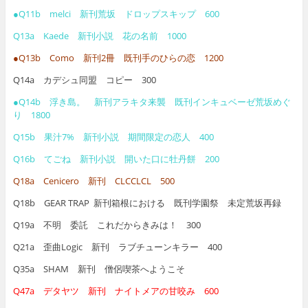
●Q11b melci 新刊荒坂 ドロップスキップ 600
Q13a Kaede 新刊小説 花の名前 1000
●Q13b Como 新刊2冊 既刊手のひらの恋 1200
Q14a カデシュ同盟 コピー 300
●Q14b 浮き島。 新刊アラキタ来襲 既刊インキュベーゼ荒坂めぐ
り 1800
Q15b 果汁7% 新刊小説 期間限定の恋人 400
Q16b てごね 新刊小説 開いた口に牡丹餅 200
Q18a Cenicero 新刊 CLCCLCL 500
Q18b GEAR TRAP 新刊箱根における 既刊学園祭 未定荒坂再録
Q19a 不明 委託 これだからきみは！ 300
Q21a 歪曲Logic 新刊 ラブチューンキラー 400
Q35a SHAM 新刊 僧侶喫茶へようこそ
Q47a デタヤツ 新刊 ナイトメアの甘咬み 600