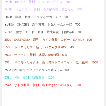
Q47b neko14 新刊 くもりのちキイロ 400
Q48b パピエコレ 新刊 心の扉を壊してごらん 500
Q49b 脂華 新刊 アクマとサカミチィ 500
●U88b ONAZEN 新刊荒荒 お兄ちゃんと一緒 700
V63ａ 腰オラモード 新刊 荒北靖友一日優待券 300
Z50a SAREYOMA 新刊 うちの隊長 コピー SとMの 600
Z50b トワロセリエ 新刊 ペダ★プリ2000 400
Z52a ザツオン 新刊 水深200mの恋 800
Z52b ネコモトサイクル 新刊箱根トワイライト 既刊山神 1000
Z53a FMD 新刊 ラブリーアタック靖友くん 600
Z53b Mix 新刊 新坂荒坂 1200
Z54a サトウ製菓 新刊 迷子のまいごの狼さん 500