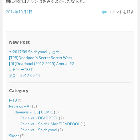
間に小野田チャンはさみゃよかったなぁと。
2014年10月2日
コメントを残す
New Post
〜2017/09 Spideypool まとめ。
[TPB]Deadpool’s Secret Secret Wars
[DL]Deadpool (2012-2015) Annual #2
レビューTEST
更新 2017-09-11
Category
R-18
(1)
Reviews – All
(3)
Reviews – [US] COMIC
(3)
Reviews – DEADPOOL
(2)
Reviews – Spider-Man/DEADPOOL
(1)
Reviews – Spideypool
(2)
Slider
(3)