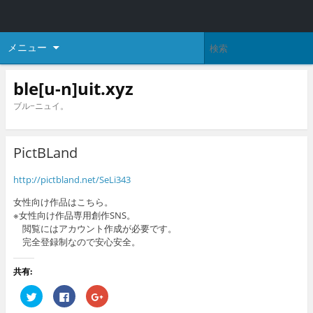
メニュー
ble[u-n]uit.xyz
ブル−ニュイ。
PictBLand
http://pictbland.net/SeLi343
女性向け作品はこちら。
※女性向け作品専用創作SNS。
閲覧にはアカウント作成が必要です。
完全登録制なので安心安全。
共有:
ク
F
ク
リ
a
リ
ッ
c
ッ