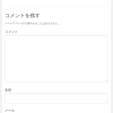
ク
e
ク
し
b
し
て
o
て
T
o
G
コメントを残す
w
k
o
i
で
o
t
共
g
t
有
l
メールアドレスが公開されることはありません。
e
す
e
r
る
+
コメント
で
に
で
共
は
共
有
ク
有
(
リ
(
新
ッ
新
し
ク
し
い
し
い
ウ
て
ウ
ィ
く
ィ
ン
だ
ン
ド
さ
ド
ウ
い
ウ
で
(
で
開
新
開
き
し
き
ま
い
ま
す
ウ
す
)
ィ
)
ン
名前
ド
ウ
で
開
き
ま
す
メール
)