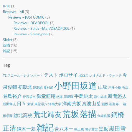
R-18
(1)
Reviews – All
(3)
Reviews – [US] COMIC
(3)
Reviews – DEADPOOL
(2)
Reviews – Spider-Man/DEADPOOL
(1)
Reviews – Spideypool
(2)
Slider
(3)
落描
(16)
雑記
(15)
Tag
テスト
ボロサイ
今
T2
スコール・レオンハート
ボロス
レオナルド・ウォッチ
小野田坂道
泉俊輔
初期北
山坂
協調組
奥村燐
岸神小鞠
巻坂
巻島裕介
御堂筋翔
手島純太
新開悠人
待宮栄吉
悠坂
我愛羅
新生総北
日々
洋南荒坂
真波山岳
新開隼人
東坂
東堂尽八
洋南大学
福坂
福富寿一
箱
荒坂
落描
荒北靖友
銅橋
総北高校
根学園
金城真護
雑記
正清
黒田雪
鏑木一差
青八木一
黒坂
鳴上悠
鳴子章吉