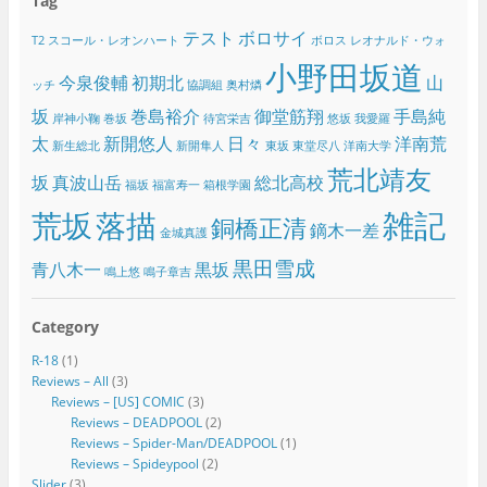
Tag
テスト
ボロサイ
T2
スコール・レオンハート
ボロス
レオナルド・ウォ
小野田坂道
今泉俊輔
初期北
山
ッチ
協調組
奥村燐
坂
巻島裕介
御堂筋翔
手島純
岸神小鞠
巻坂
待宮栄吉
悠坂
我愛羅
太
新開悠人
日々
洋南荒
新生総北
新開隼人
東坂
東堂尽八
洋南大学
荒北靖友
坂
真波山岳
総北高校
福坂
福富寿一
箱根学園
雑記
荒坂
落描
銅橋正清
鏑木一差
金城真護
黒田雪成
青八木一
黒坂
鳴上悠
鳴子章吉
Category
R-18
(1)
Reviews – All
(3)
Reviews – [US] COMIC
(3)
Reviews – DEADPOOL
(2)
Reviews – Spider-Man/DEADPOOL
(1)
Reviews – Spideypool
(2)
Slider
(3)