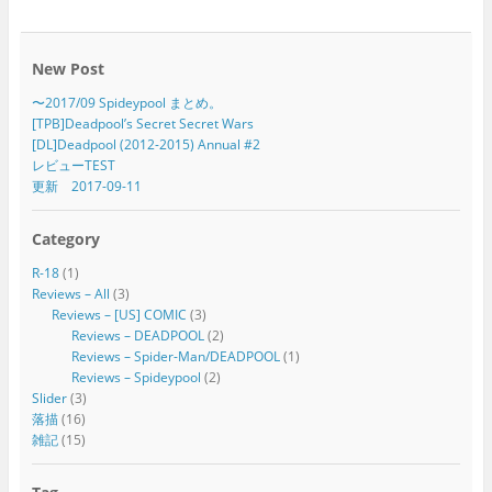
New Post
〜2017/09 Spideypool まとめ。
[TPB]Deadpool’s Secret Secret Wars
[DL]Deadpool (2012-2015) Annual #2
レビューTEST
更新 2017-09-11
Category
R-18
(1)
Reviews – All
(3)
Reviews – [US] COMIC
(3)
Reviews – DEADPOOL
(2)
Reviews – Spider-Man/DEADPOOL
(1)
Reviews – Spideypool
(2)
Slider
(3)
落描
(16)
雑記
(15)